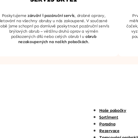
Poskytujeme
záruční i pozáruční servis
, drobné opravy,
Pr
letování na všechny obruby u nás zakoupené. V současné
měře
obě jsme schopni po domluvě poskytnout pozáruční servis
čoček
brýlových obrub – většinu druhů oprav a výměn
vyz
poškozených dílů nebo celých obrub i u
obrub
pou
nezakoupených na našich pobočkách
.
Naše pobočky
Sortiment
Poradna
Rezervace
Zpracování osobníc