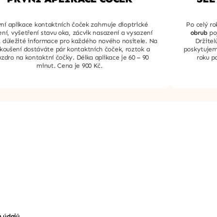
vní aplikace kontaktních čoček zahrnuje dioptrické
Po celý r
ní, vyšetření stavu oka, zácvik nasazení a vysazení
obrub
poj
, důležité informace pro každého nového nositele. Na
Držitel
koušení dostáváte pár kontaktních čoček, roztok a
poskytujem
zdro na kontaktní čočky. Délka aplikace je 60 – 90
roku p
minut. Cena je 900 Kč.
h údajů