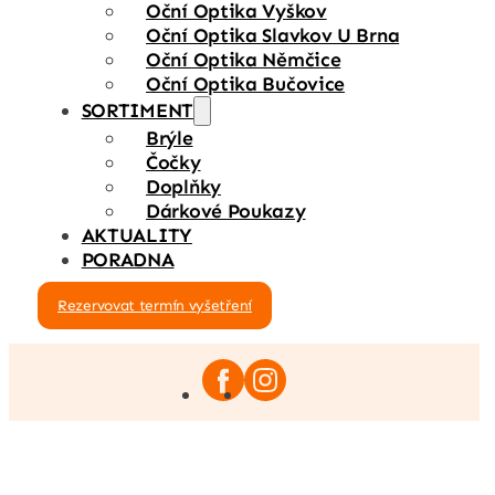
Oční Optika Vyškov
Oční Optika Slavkov U Brna
Oční Optika Němčice
Oční Optika Bučovice
SORTIMENT
Brýle
Čočky
Doplňky
Dárkové Poukazy
AKTUALITY
PORADNA
Rezervovat termín vyšetření