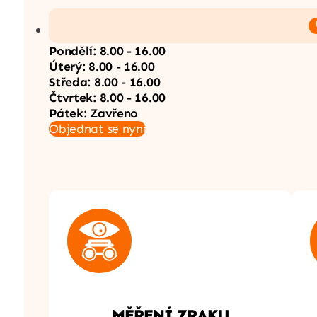
Pondělí:
8.00 - 16.00
Úterý:
8.00 - 16.00
Středa:
8.00 - 16.00
Čtvrtek:
8.00 - 16.00
Pátek:
Zavřeno
Objednat se nyní
MĚŘENÍ ZRAKU