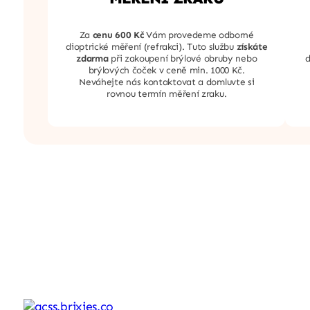
Za
cenu 600 Kč
Vám provedeme odborné
dioptrické měření (refrakci). Tuto službu
získáte
zdarma
při zakoupení brýlové obruby nebo
d
brýlových čoček v ceně min. 1000 Kč.
Neváhejte nás kontaktovat a domluvte si
rovnou termín měření zraku.