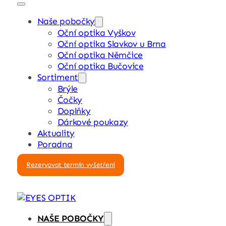
Naše pobočky
Oční optika Vyškov
Oční optika Slavkov u Brna
Oční optika Němčice
Oční optika Bučovice
Sortiment
Brýle
Čočky
Doplňky
Dárkové poukazy
Aktuality
Poradna
Rezervovat termín vyšetření
NAŠE POBOČKY