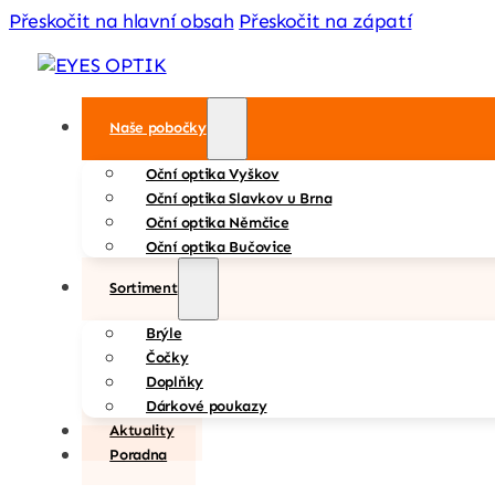
Přeskočit na hlavní obsah
Přeskočit na zápatí
Naše pobočky
Oční optika Vyškov
Oční optika Slavkov u Brna
Oční optika Němčice
Oční optika Bučovice
Sortiment
Brýle
Čočky
Doplňky
Dárkové poukazy
Aktuality
Poradna